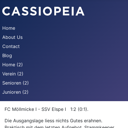
Home
About Us
Contact
Blog
Home (2)
Verein (2)
Senioren (2)
Junioren (2)
FC Möllmicke I - SSV Elspe I 1:2 (0:1).
Die Ausgangslage liess nichts Gutes erahnen.
Praktisch mit dem letzten Aufgebot, Stammkeeper