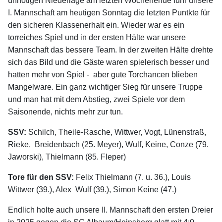
unnötigen Niederlage am letzten Wochenende fuhr unsere
I. Mannschaft am heutigen Sonntag die letzten Puntkte für
den sicheren Klassenerhalt ein. Wieder war es ein
torreiches Spiel und in der ersten Hälte war unsere
Mannschaft das bessere Team. In der zweiten Hälte drehte
sich das Bild und die Gäste waren spielerisch besser und
hatten mehr von Spiel - aber gute Torchancen blieben
Mangelware. Ein ganz wichtiger Sieg für unsere Truppe
und man hat mit dem Abstieg, zwei Spiele vor dem
Saisonende, nichts mehr zur tun.
SSV:
Schilch, Theile-Rasche, Wittwer, Vogt, Lünenstraß,
Rieke, Breidenbach (25. Meyer), Wulf, Keine, Conze (79.
Jaworski), Thielmann (85. Fleper)
Tore für den SSV:
Felix Thielmann (7. u. 36.), Louis
Wittwer (39.), Alex Wulf (39.), Simon Keine (47.)
Endlich holte auch unsere II. Mannschaft den ersten Dreier